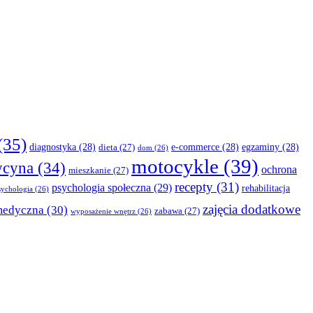
(35)
diagnostyka
(28)
e-commerce
(28)
egzaminy
(28)
dieta
(27)
dom
(26)
motocykle
(39)
cyna
(34)
ochrona
mieszkanie
(27)
recepty
(31)
psychologia społeczna
(29)
rehabilitacja
sychologia
(26)
zajęcia dodatkowe
medyczna
(30)
zabawa
(27)
wyposażenie wnętrz
(26)