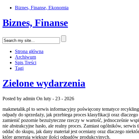
Biznes, Finanse, Ekonomia
Biznes, Finanse
Strona główna
Archiwum
Spis Treści
Tagi
Zielone wydarzenia
Posted by admin
On luty - 23 - 2026
makmetalik.pl to serwis informacyjny poświęcony tematyce recyklingu 
odpady do sprzedaży, jak przebiega proces klasyfikacji oraz dlaczego
zamienić pozornie bezużyteczne rzeczy w wartość, jednocześnie wspi
nie abstrakcyjne hasło, ale realny proces. Zamiast ogólników, serwi
oddać do skupu, jak dany materiał jest oceniany oraz dlaczego niektór
które generują większe ilości odpadów produkcyjnych.