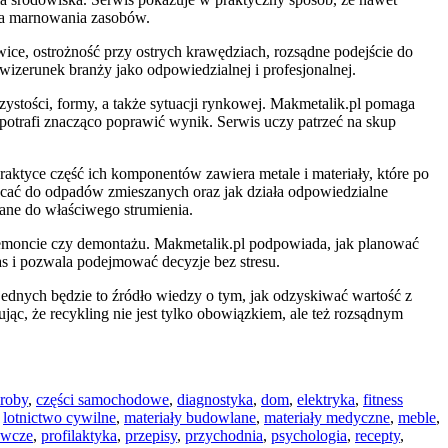
ia marnowania zasobów.
ce, ostrożność przy ostrych krawędziach, rozsądne podejście do
wizerunek branży jako odpowiedzialnej i profesjonalnej.
czystości, formy, a także sytuacji rynkowej. Makmetalik.pl pomaga
potrafi znacząco poprawić wynik. Serwis uczy patrzeć na skup
ktyce część ich komponentów zawiera metale i materiały, które po
cać do odpadów zmieszanych oraz jak działa odpowiedzialne
ane do właściwego strumienia.
remoncie czy demontażu. Makmetalik.pl podpowiada, jak planować
zas i pozwala podejmować decyzje bez stresu.
jednych będzie to źródło wiedzy o tym, jak odzyskiwać wartość z
jąc, że recykling nie jest tylko obowiązkiem, ale też rozsądnym
roby
,
części samochodowe
,
diagnostyka
,
dom
,
elektryka
,
fitness
,
lotnictwo cywilne
,
materiały budowlane
,
materiały medyczne
,
meble
,
ywcze
,
profilaktyka
,
przepisy
,
przychodnia
,
psychologia
,
recepty
,