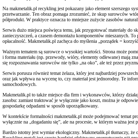
Na makmetalik.pl recykling jest pokazany jako element szerszego sys
przetwarzanie. Ten obraz pomaga zrozumieć, że skup surowców wtórny
półprodukt. W praktyce oznacza to mniejsze zużycie zasobów natural
Serwis dużo miejsca poświęca temu, jak przygotować materiały do s
zanieczyszczeń, a czasem demontażu komponentów mieszanych. To prak
opłacalność. Makmetalik.pl zachęca do myślenia „porządek = korzyść”
Ważnym tematem są surowce o wysokiej wartości. Strona może pomóc
i forma materiału (np. przewody, wióry, elementy odlewane) mają zn
się rozpoznawania surowców nie tylko „na oko”, ale też przez pryzm
Serwis porusza również temat żelaza, który jest najbardziej powszec
oraz jak wpływa na wycenę to, czy materiał jest jednorodny. Te infor
samochodowych.
Makmetalik.pl to także miejsce dla firm i wykonawców, którzy działa
zasobu: zamiast traktować je wyłącznie jako koszt, można je odpowie
gospodarkę odpadami w sposób uporządkowany.
W kontekście formalności makmetalik.pl może podejmować temat proced
wyłącznie na „dogadaniu się”, ale na procesie, w którym ważna jest p
Bardzo istotny jest wymiar ekologiczny. Makmetalik.pl tłumaczy, że
Recykling metali jest często bardziej efektywny energetycznie niż p