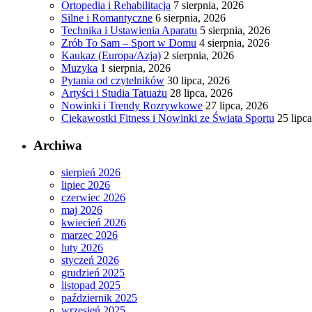
Ortopedia i Rehabilitacja
7 sierpnia, 2026
Silne i Romantyczne
6 sierpnia, 2026
Technika i Ustawienia Aparatu
5 sierpnia, 2026
Zrób To Sam – Sport w Domu
4 sierpnia, 2026
Kaukaz (Europa/Azja)
2 sierpnia, 2026
Muzyka
1 sierpnia, 2026
Pytania od czytelników
30 lipca, 2026
Artyści i Studia Tatuażu
28 lipca, 2026
Nowinki i Trendy Rozrywkowe
27 lipca, 2026
Ciekawostki Fitness i Nowinki ze Świata Sportu
25 lipc
Archiwa
sierpień 2026
lipiec 2026
czerwiec 2026
maj 2026
kwiecień 2026
marzec 2026
luty 2026
styczeń 2026
grudzień 2025
listopad 2025
październik 2025
wrzesień 2025