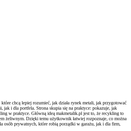
które chcą lepiej rozumieć, jak działa rynek metali, jak przygotować
ak i dla portfela. Strona skupia się na praktyce: pokazuje, jak
ing w praktyce. Główną ideą makmetalik.pl jest to, że recykling to
łomem żeliwnym. Dzięki temu użytkownik łatwiej rozpoznaje, co można
a osób prywatnych, które robią porządki w garażu, jak i dla firm,