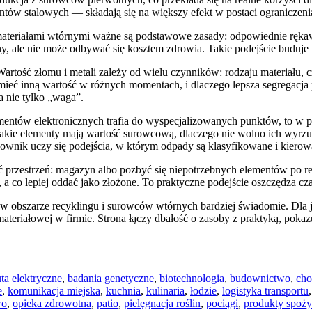
tów stalowych — składają się na większy efekt w postaci ograniczen
ateriałami wtórnymi ważne są podstawowe zasady: odpowiednie rękawi
lny, ale nie może odbywać się kosztem zdrowia. Takie podejście buduje 
Wartość złomu i metali zależy od wielu czynników: rodzaju materiału, 
mieć inną wartość w różnych momentach, i dlaczego lepsza segregacja 
a nie tylko „waga”.
ntów elektronicznych trafia do wyspecjalizowanych punktów, to w pra
akie elementy mają wartość surowcową, dlaczego nie wolno ich wyrzu
kownik uczy się podejścia, w którym odpady są klasyfikowane i kierow
ć przestrzeń: magazyn albo pozbyć się niepotrzebnych elementów po 
ić, a co lepiej oddać jako złożone. To praktyczne podejście oszczędza c
ć w obszarze recyklingu i surowców wtórnych bardziej świadomie. Dla 
teriałowej w firmie. Strona łączy dbałość o zasoby z praktyką, pokazu
ta elektryczne
,
badania genetyczne
,
biotechnologia
,
budownictwo
,
cho
e
,
komunikacja miejska
,
kuchnia
,
kulinaria
,
łodzie
,
logistyka transportu
wo
,
opieka zdrowotna
,
patio
,
pielęgnacja roślin
,
pociągi
,
produkty spoż