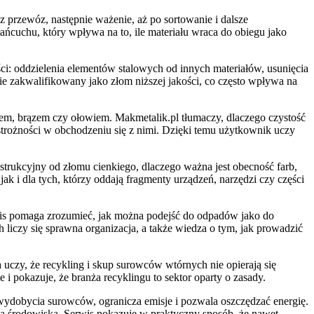
z przewóz, następnie ważenie, aż po sortowanie i dalsze
ańcuchu, który wpływa na to, ile materiału wraca do obiegu jako
i: oddzielenia elementów stalowych od innych materiałów, usunięcia
e zakwalifikowany jako złom niższej jakości, co często wpływa na
m, brązem czy ołowiem. Makmetalik.pl tłumaczy, dlaczego czystość
ostrożności w obchodzeniu się z nimi. Dzięki temu użytkownik uczy
nstrukcyjny od złomu cienkiego, dlaczego ważna jest obecność farb,
ak i dla tych, którzy oddają fragmenty urządzeń, narzędzi czy części
erwis pomaga zrozumieć, jak można podejść do odpadów jako do
liczy się sprawna organizacja, a także wiedza o tym, jak prowadzić
 uczy, że recykling i skup surowców wtórnych nie opierają się
i pokazuje, że branża recyklingu to sektor oparty o zasady.
 wydobycia surowców, ogranicza emisje i pozwala oszczędzać energię.
dla środowiska. Serwis pokazuje w praktyczny sposób, że nawet