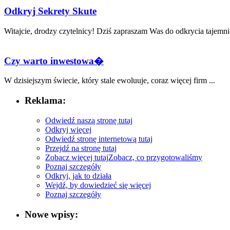
Odkryj Sekrety Skute
Witajcie,​ drodzy czytelnicy! Dziś‍ zapraszam Was do odkrycia tajemnic
Czy warto inwestowa�
W⁤ dzisiejszym⁣ świecie, który stale ewoluuje, ⁤coraz więcej firm ...
Reklama:
Odwiedź naszą stronę tutaj
Odkryj więcej
Odwiedź stronę internetową tutaj
Przejdź na stronę tutaj
Zobacz więcej tutaj
Zobacz, co przygotowaliśmy
Poznaj szczegóły
Odkryj, jak to działa
Wejdź, by dowiedzieć się więcej
Poznaj szczegóły
Nowe wpisy: