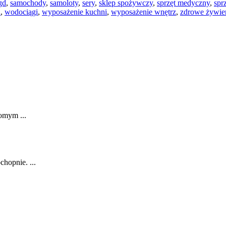
gd
,
samochody
,
samoloty
,
sery
,
sklep spożywczy
,
sprzęt medyczny
,
spr
a
,
wodociągi
,
wyposażenie kuchni
,
wyposażenie wnętrz
,
zdrowe żywie
domym ...
hopnie. ...