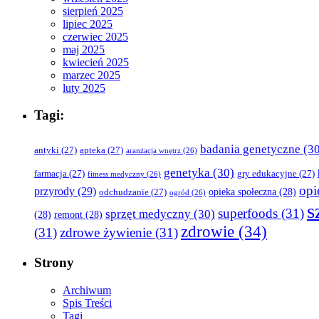
sierpień 2025
lipiec 2025
czerwiec 2025
maj 2025
kwiecień 2025
marzec 2025
luty 2025
Tagi:
badania genetyczne
(30
antyki
(27)
apteka
(27)
aranżacja wnętrz
(26)
genetyka
(30)
farmacja
(27)
gry edukacyjne
(27)
fitness medyczny
(26)
opi
przyrody
(29)
opieka społeczna
(28)
odchudzanie
(27)
ogród
(26)
s
superfoods
(31)
sprzęt medyczny
(30)
(28)
remont
(28)
zdrowie
(34)
(31)
zdrowe żywienie
(31)
Strony
Archiwum
Spis Treści
Tagi