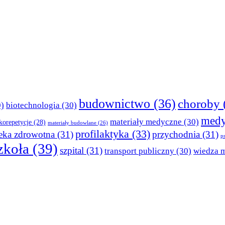
budownictwo
(36)
choroby
)
biotechnologia
(30)
medy
materiały medyczne
(30)
korepetycje
(28)
materiały budowlane
(26)
profilaktyka
(33)
eka zdrowotna
(31)
przychodnia
(31)
p
zkoła
(39)
szpital
(31)
transport publiczny
(30)
wiedza 