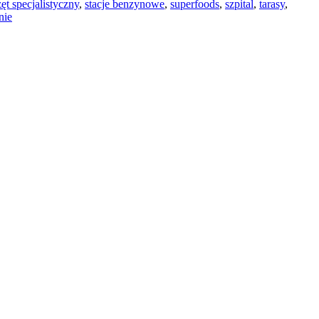
zęt specjalistyczny
,
stacje benzynowe
,
superfoods
,
szpital
,
tarasy
,
nie