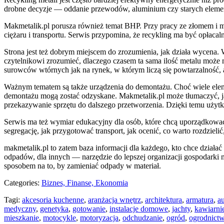
drobne decyzje — oddanie przewodów, aluminium czy starych elemen
Makmetalik.pl porusza również temat BHP. Przy pracy ze złomem i m
ciężaru i transportu. Serwis przypomina, że recykling ma być opłaca
Strona jest też dobrym miejscem do zrozumienia, jak działa wycena. 
czytelnikowi zrozumieć, dlaczego czasem ta sama ilość metalu może 
surowców wtórnych jak na rynek, w którym liczą się powtarzalność, 
Ważnym tematem są także urządzenia do demontażu. Choć wiele eleme
demontażu mogą zostać odzyskane. Makmetalik.pl może tłumaczyć, j
przekazywanie sprzętu do dalszego przetworzenia. Dzięki temu użyt
Serwis ma też wymiar edukacyjny dla osób, które chcą uporządkowa
segregację, jak przygotować transport, jak ocenić, co warto rozdziel
makmetalik.pl to zatem baza informacji dla każdego, kto chce działa
odpadów, dla innych — narzędzie do lepszej organizacji gospodarki ma
sposobem na to, by zamieniać odpady w materiał.
Categories:
Biznes, Finanse, Ekonomia
Tagi:
akcesoria kuchenne
,
aranżacja wnętrz
,
architektura
,
armatura
,
au
medyczny
,
genetyka
,
gotowanie
,
instalacje domowe
,
jachty
,
kawiarni
mieszkanie
,
motocykle
,
motoryzacja
,
odchudzanie
,
ogród
,
ogrodnict