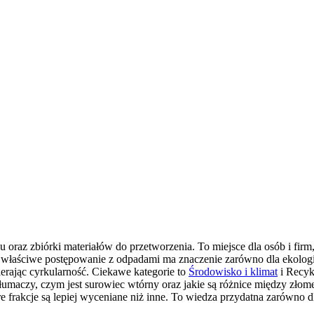
oraz zbiórki materiałów do przetworzenia. To miejsce dla osób i firm, 
 właściwe postępowanie z odpadami ma znaczenie zarówno dla ekologii, j
erając cyrkularność. Ciekawe kategorie to
Środowisko i klimat
i Recykl
s tłumaczy, czym jest surowiec wtórny oraz jakie są różnice między z
e frakcje są lepiej wyceniane niż inne. To wiedza przydatna zarówno dl