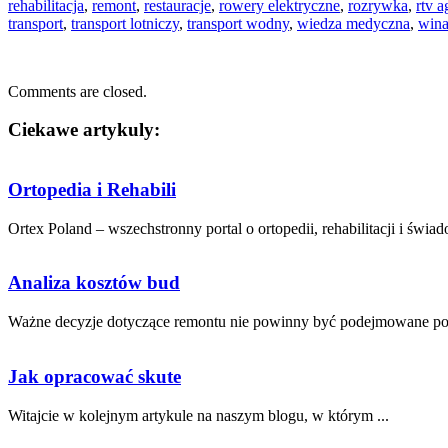
rehabilitacja
,
remont
,
restauracje
,
rowery elektryczne
,
rozrywka
,
rtv a
transport
,
transport lotniczy
,
transport wodny
,
wiedza medyczna
,
win
Comments are closed.
Ciekawe artykuly:
Ortopedia i Rehabili
Ortex Poland – wszechstronny portal o ortopedii, rehabilitacji i świa
Analiza kosztów bud
Ważne decyzje dotyczące remontu nie powinny być ⁣podejmowane poc
Jak opracować skute
Witajcie ‍w ‍kolejnym artykule na⁤ naszym blogu,⁤ w którym ...