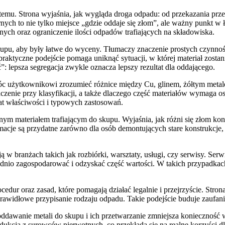
temu. Strona wyjaśnia, jak wygląda droga odpadu: od przekazania prze
ch to nie tylko miejsce „gdzie oddaje się złom”, ale ważny punkt w ł
nych oraz ograniczenie ilości odpadów trafiających na składowiska.
kupu, aby były łatwe do wyceny. Tłumaczy znaczenie prostych czynnośc
tyczne podejście pomaga uniknąć sytuacji, w której materiał zostani
: lepsza segregacja zwykle oznacza lepszy rezultat dla oddającego.
 użytkownikowi zrozumieć różnice między Cu, glinem, żółtym metale
aczenie przy klasyfikacji, a także dlaczego część materiałów wymaga 
at właściwości i typowych zastosowań.
hnym materiałem trafiającym do skupu. Wyjaśnia, jak różni się złom ko
macje są przydatne zarówno dla osób demontujących stare konstrukcje, j
ją w branżach takich jak rozbiórki, warsztaty, usługi, czy serwisy. S
dnio zagospodarować i odzyskać część wartości. W takich przypadkach 
ur oraz zasad, które pomagają działać legalnie i przejrzyście. Strona
rawidłowe przypisanie rodzaju odpadu. Takie podejście buduje zaufanie 
 oddawanie metali do skupu i ich przetwarzanie zmniejsza konieczność
rodukcja z surowców pierwotnych, co przekłada się na realne korzyści 